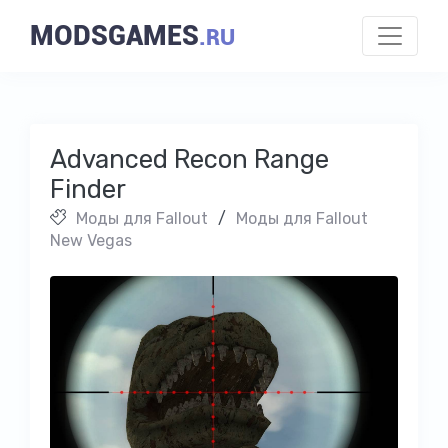
MODSGAMES
.RU
Advanced Recon Range
Finder
Моды для Fallout
/
Моды для Fallout
New Vegas