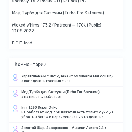
Anomaly 1.5.2 Redux 3.0 (RePack) PC
Мод Турбо для Сатсумы (Turbo For Satsuma)
Wicked Whims 173.2 (Patreon) — 170k (Public)
10.08.2022
B.C.E. Mod
Комментарии
Управляемый фиат кузена (mod drivable Fiat cousin)
а как зделать красный фиат
Мод Турбо для Сатсумы (Turbo For Satsuma)
а на пиратку работает
ktm 1290 Super Duke
Не работает мод, при нажатии есть только функция
убрать в багаж и переименовать, что делать?
Золотой Шар. Завершение + Autumn Aurora 2.1 +