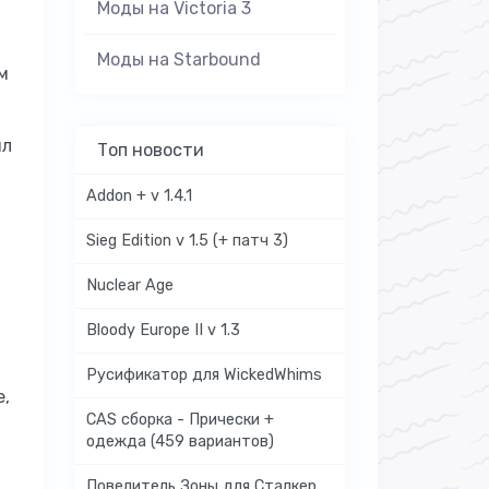
Моды на Victoria 3
Моды на Starbound
м
ил
Топ новости
Addon + v 1.4.1
Sieg Edition v 1.5 (+ патч 3)
Nuclear Age
Bloody Europe II v 1.3
Русификатор для WickedWhims
е,
CAS сборка - Прически +
одежда (459 вариантов)
Повелитель Зоны для Сталкер