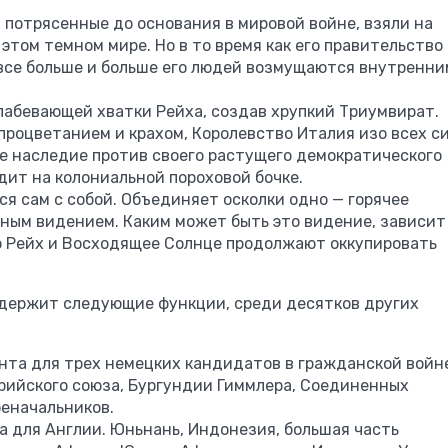
потрясенные до основания в мировой войне, взяли на
 этом темном мире. Но в то время как его правительство
 все больше и больше его людей возмущаются внутренни
лабевающей хватки Рейха, создав хрупкий Триумвират.
роцветанием и крахом, Королевство Италия изо всех с
е наследие против своего растущего демократического
дит на колониальной пороховой бочке.
ся сам с собой. Объединяет осколки одно — горячее
ным видением. Каким может быть это видение, зависит
бо Рейх и Восходящее Солнце продолжают оккупировать
 содержит следующие функции, среди десятков других
ента для трех немецких кандидатов в гражданской войн
ерийского союза, Бургундии Гиммлера, Соединенных
оеначальников.
та для Англии. Юньнань, Индонезия, большая часть