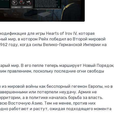
модификация для игры Hearts of Irov IV, которая
ый мир, в котором Рейх победил во Второй мировой
1962 году, когда силы Велико-Германской Империи на
арый мир. В его пепле теперь марширует Новый Порядок
им правлением, поскольку последние огни свободы
 из мировой войны как бесспорный гегемон Европы, но в
завершенными или потерпели неудачу. Армия не
рритории, а в политике началась борьба за власть.
всю Восточную Азию. Тем не менее, против них
рдно работают и растут, ожидая подходящего момента