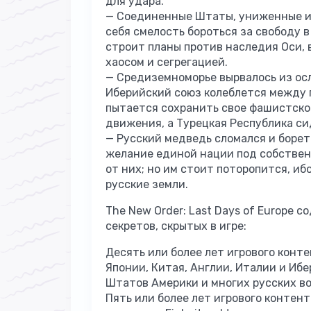
для удара.
— Соединенные Штаты, униженные и 
себя смелость бороться за свободу в
строит планы против наследия Оси,
хаосом и сегрегацией.
— Средиземноморье вырвалось из ос
Иберийский союз колеблется между п
пытается сохранить свое фашистско
движения, а Турецкая Республика си
— Русский медведь сломался и борет
желание единой нации под собствен
от них; но им стоит поторопится, и
русские земли.
The New Order: Last Days of Europe
секретов, скрытых в игре:
Десять или более лет игрового конт
Японии, Китая, Англии, Италии и Иб
Штатов Америки и многих русских в
Пять или более лет игрового контен