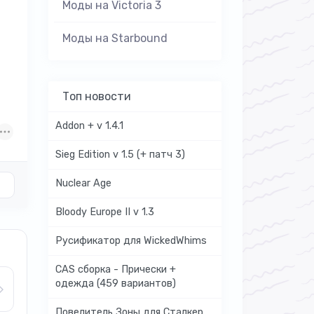
Моды на Victoria 3
Моды на Starbound
Топ новости
Addon + v 1.4.1
Sieg Edition v 1.5 (+ патч 3)
Nuclear Age
Bloody Europe II v 1.3
Русификатор для WickedWhims
CAS сборка - Прически +
одежда (459 вариантов)
Повелитель Зоны для Сталкер