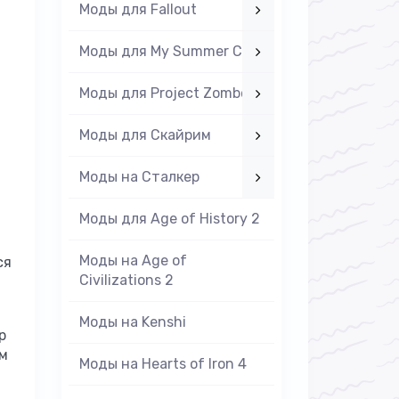
Моды для Fallout
Моды для My Summer Car
Моды для Project Zomboid
Моды для Скайрим
Моды на Cталкер
Моды для Age of History 2
Моды на Age of
ся
Civilizations 2
Моды на Kenshi
р
ам
Моды на Hearts of Iron 4