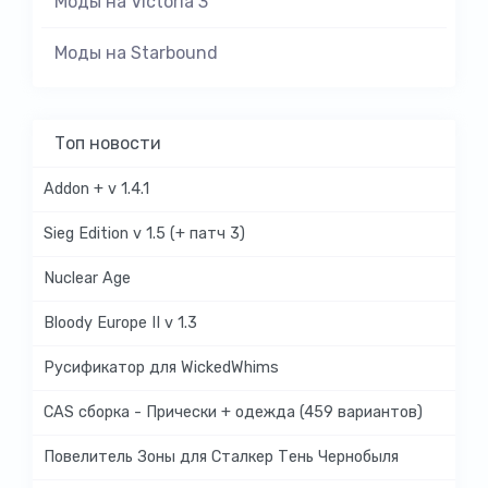
Моды на Victoria 3
Моды на Starbound
Топ новости
Addon + v 1.4.1
Sieg Edition v 1.5 (+ патч 3)
Nuclear Age
Bloody Europe II v 1.3
Русификатор для WickedWhims
CAS сборка - Прически + одежда (459 вариантов)
Повелитель Зоны для Сталкер Тень Чернобыля