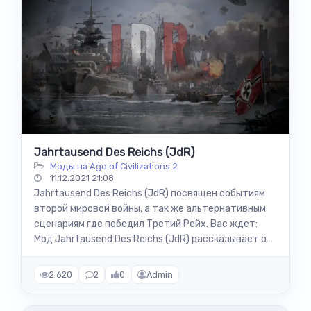
Jahrtausend Des Reichs (JdR)
Моды на Age of Civilizations 2
11.12.2021 21:08
Jahrtausend Des Reichs (JdR) посвящен событиям
второй мировой войны, а так же альтернативным
сценариям где победил Третий Рейх. Вас ждет:
Мод Jahrtausend Des Reichs (JdR) рассказывает о
событиях второй мировой войны,...
2 620
2
0
Admin