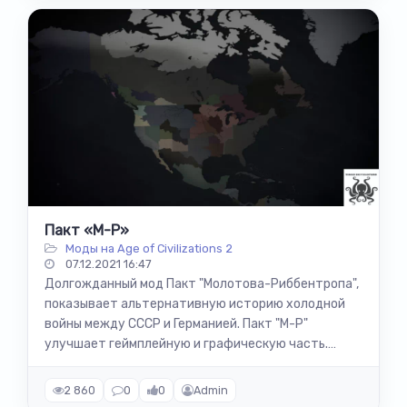
Пакт «М-Р»
Моды на Age of Civilizations 2
07.12.2021 16:47
Долгожданный мод Пакт "Молотова-Риббентропа",
показывает альтернативную историю холодной
войны между СССР и Германией. Пакт "М-Р"
улучшает геймплейную и графическую часть.
Также добавлены новые...
2 860
0
0
Admin