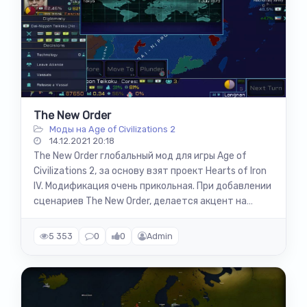
The New Order
Моды на Age of Civilizations 2
14.12.2021 20:18
The New Order глобальный мод для игры Age of
Civilizations 2, за основу взят проект Hearts of Iron
IV. Модификация очень прикольная. При добавлении
сценариев The New Order, делается акцент на
события, их там очень...
5 353
0
0
Admin