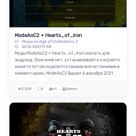
ModeAoC2 + Hearts_of_Iron
Моды на Age of Civilizations 2
25.12.2021 17:58
Моды ModeAoC2 + Hearts_of_Iron скачать для
андроид. Описаний нет, устанавливайте и играйте,
можете потом поделится своими впечатлениями в
комментариях. ModeAoC2 Вышел 6 декабря 2021
года. Автор решил не заморачиваться...
2 529
0
+1
Admin