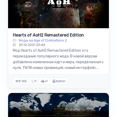
Hearts of AoH2 Remastered Edition
Моды на Age of Civilizations 2
20.12.2021 20:44
Мод Hearts of AoH2 Remastered Edition это
переиздание популярного мода. В новой версии
добавлена измененная карта мира, переделанная с
нуля, 11618 новых провинций, новый интерфейс.
Также была выпущена версия для...
8 145
1
+1
Admin