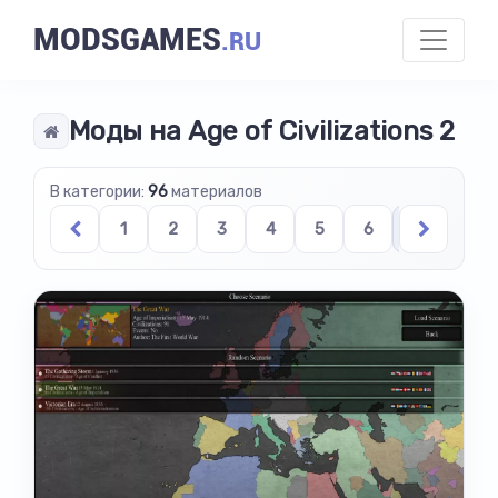
MODSGAMES
.RU
Моды на Age of Civilizations 2
В категории:
96
материалов
1
2
3
4
5
6
7
8