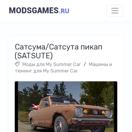
MODSGAMES
.RU
Сатсума/Сатсута пикап
(SATSUTE)
Моды для My Summer Car
/
Машины и
тюнинг для My Summer Car