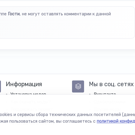
уппе
Гости
, не могут оставлять комментарии к данной
Информация
Мы в соц. сетях
Установка модов
Вконтакте
Как скачать моды?
Одноклассники
Поддержать проект
Другие моды
ookies и сервисы сбора технических данных посетителей (данны
Политика
лжая пользоваться сайтом, вы соглашаетесь с
политикой конфи
конфиденциальности