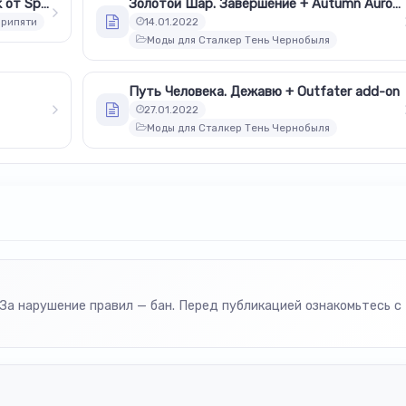
Dead Air Revolution Patch 3. RePack от SpAa-Team
Золотой Шар. Завершение + Autumn Aurora 2.1 + Спавнер
Припяти
14.01.2022
Моды для Сталкер Тень Чернобыля
Путь Человека. Дежавю + Outfater add-on
27.01.2022
Моды для Сталкер Тень Чернобыля
За нарушение правил — бан. Перед публикацией ознакомьтесь с