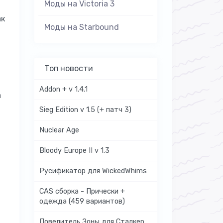
Моды на Victoria 3
ак
Моды на Starbound
Топ новости
Addon + v 1.4.1
а
Sieg Edition v 1.5 (+ патч 3)
Nuclear Age
Bloody Europe II v 1.3
Русификатор для WickedWhims
CAS сборка - Прически +
одежда (459 вариантов)
Повелитель Зоны для Сталкер