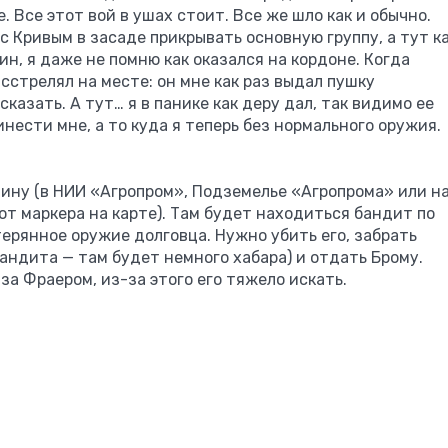
е. Все этот вой в ушах стоит. Все же шло как и обычно.
с Кривым в засаде прикрывать основную группу, а тут к
ин, я даже не помню как оказался на кордоне. Когда
асстрелял на месте: он мне как раз выдал пушку
казать. А тут… я в панике как деру дал, так видимо ее
инести мне, а то куда я теперь без нормального оружия.
ину (в НИИ «Агропром», Подземелье «Агропрома» или н
т маркера на карте). Там будет находиться бандит по
терянное оружие долговца. Нужно убить его, забрать
андита — там будет немного хабара) и отдать Брому.
за Фраером, из-за этого его тяжело искать.