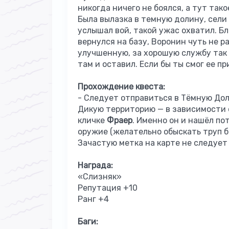
никогда ничего не боялся, а тут тако
Была вылазка в темную долину, сели 
услышал вой, такой ужас охватил. Бл
вернулся на базу, Воронин чуть не р
улучшенную, за хорошую службу так с
там и оставил. Если бы ты смог ее пр
Прохождение квеста:
- Следует отправиться в Тёмную Дол
Дикую территорию — в зависимости о
кличке
Фраер
. Именно он и нашёл по
оружие (желательно обыскать труп б
Зачастую метка на карте не следует 
Награда:
«Слизняк»
Репутация
+10
Ранг
+4
Баги: