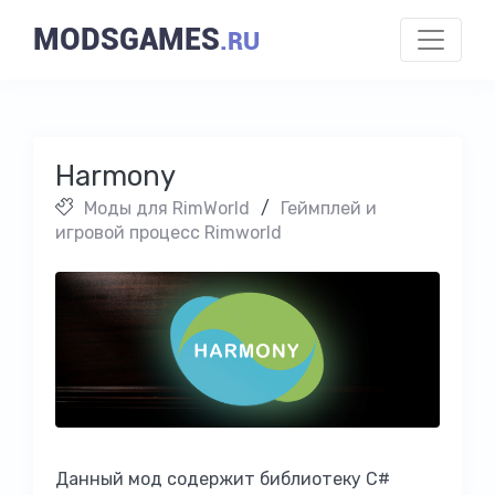
MODSGAMES
.RU
Harmony
Моды для RimWorld
/
Геймплей и
игровой процесс Rimworld
Данный мод содержит библиотеку C#