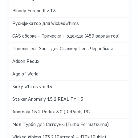
Bloody Europe II v 1.3
Русификатор для WickedWhims
CAS сборка - Прически + одежда (459 вариантов)
Повелитель Зоны для Сталкер Тень Чернобыля
Addon Redux
Age of World
Kinky Whims v 6.43
Stalker Anomaly 1.5.2 REALITY 1.5
Anomaly 1.5.2 Redux 3.0 (RePack) PC
Мод Турбо для Сатсумы (Turbo For Satsuma)
Wicked Whims 173.2 (Patreon) — 170k (Public)