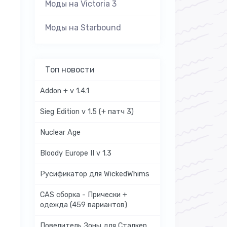
Моды на Victoria 3
Моды на Starbound
Топ новости
Addon + v 1.4.1
Sieg Edition v 1.5 (+ патч 3)
Nuclear Age
Bloody Europe II v 1.3
Русификатор для WickedWhims
CAS сборка - Прически +
одежда (459 вариантов)
Повелитель Зоны для Сталкер