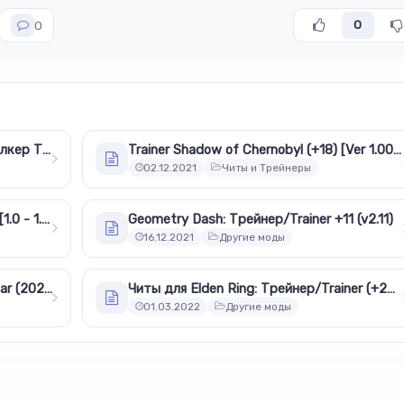
0
0
Трейнер (+9) патча 1.0005 для Сталкер Тень Чернобыля
Trainer Shadow of Chernobyl (+18) [Ver 1.0006]
02.12.2021
Читы и Трейнеры
SpellForce 3: Трейнер/Trainer (+14) [1.0 - 1.37] {FLiNG}
Geometry Dash: Трейнер/Trainer +11 (v2.11)
16.12.2021
Другие моды
Трейнер/Trainer (+15) для God of War (2022)
Читы для Elden Ring: Трейнер/Trainer (+29) v1.02
01.03.2022
Другие моды