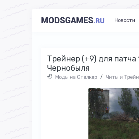
MODSGAMES
.RU
Новости
Трейнер (+9) для патча 1
Чернобыля
Моды на Cталкер
/
Читы и Трей