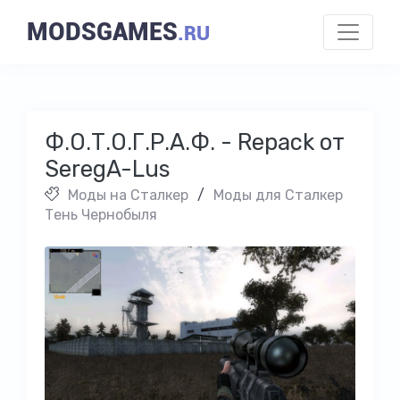
MODSGAMES
.RU
Ф.О.Т.О.Г.Р.А.Ф. - Repack от
SeregA-Lus
Моды на Cталкер
/
Моды для Сталкер
Тень Чернобыля