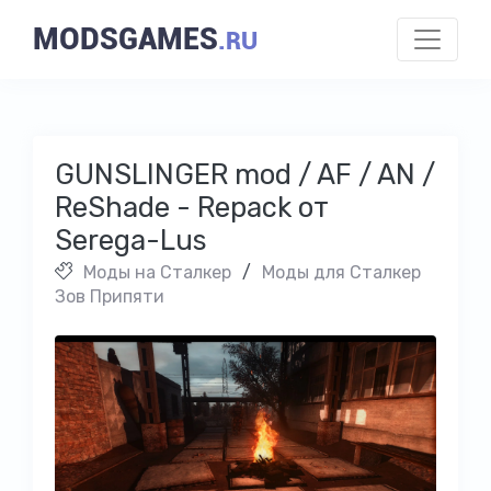
MODSGAMES
.RU
GUNSLINGER mod / AF / AN /
ReShade - Repack от
Serega-Lus
Моды на Cталкер
/
Моды для Сталкер
Зов Припяти