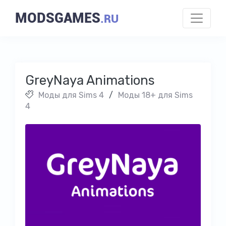
MODSGAMES
.RU
GreyNaya Animations
Моды для Sims 4
/
Моды 18+ для Sims
4