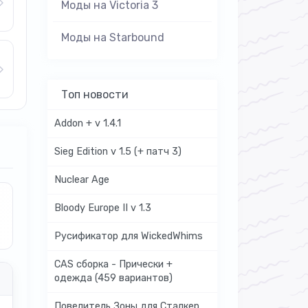
Моды на Victoria 3
Моды на Starbound
Топ новости
Addon + v 1.4.1
Sieg Edition v 1.5 (+ патч 3)
Nuclear Age
Bloody Europe II v 1.3
Русификатор для WickedWhims
CAS сборка - Прически +
одежда (459 вариантов)
Повелитель Зоны для Сталкер