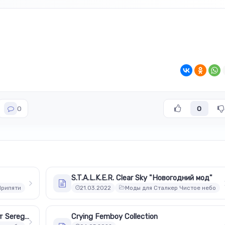
0
0
S.T.A.L.K.E.R. Clear Sky "Новогодний мод"
Припяти
21.03.2022
Моды для Сталкер Чистое небо
STCS Weapon Pack v2.6 - RePack от SeregA-Lus
Crying Femboy Collection