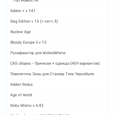
Топ новости
Addon + v 1.4.1
Sieg Edition v 1.5 (+ патч 3)
Nuclear Age
Bloody Europe II v 1.3
Русификатор для WickedWhims
CAS сборка - Прически + одежда (459 вариантов)
Повелитель Зоны для Сталкер Тень Чернобыля
Addon Redux
Age of World
Kinky Whims v 6.43