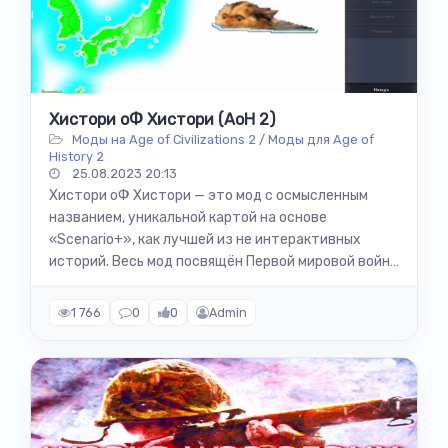
Хистори оФ Хистори (AoH 2)
Моды на Age of Civilizations 2
/
Моды для Age of
History 2
25.08.2023 20:13
Хистори оФ Хистори — это мод с осмысленным
названием, уникальной картой на основе
«Scenario+», как лучшей из не интерактивных
историй. Весь мод посвящён Первой мировой войне
(сценарий:WWI events). Мод старается быть...
1 766
0
0
Admin