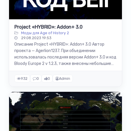
Project «HYBRID»: Addon+ 3.0
Моды для Age of History 2
29.08.2023 19:53
Описание Project «HYBRID»: Addon+ 3.0 Автор
проекта — Agerlion1237. При объединении
использовалась последняя версии Addon+ 3.0 и код
Bloody Europe 2 v 1.2.3, также внесены небольшие
изменения, а именно: Новые фоны в...
932
0
0
Admin