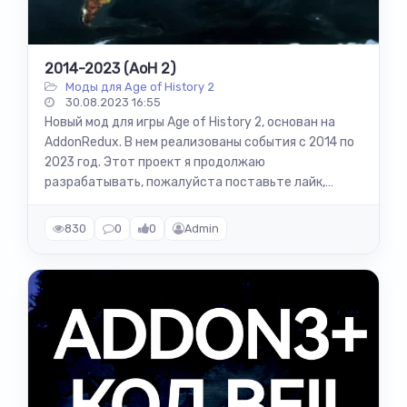
2014-2023 (AoH 2)
Моды для Age of History 2
30.08.2023 16:55
Новый мод для игры Age of History 2, основан на
AddonRedux. В нем реализованы события с 2014 по
2023 год. Этот проект я продолжаю
разрабатывать, пожалуйста поставьте лайк,
тогда будет еще больше событий. Автор: Stepa...
830
0
0
Admin