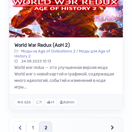
World Wэr Redux (AoH 2)
Моды на Age of Civilizations 2
/
Моды для Age of
History 2
24.08.2023 10:13
World wэr redux — это улучшенная версия мода
World wэr с новой картой и графикой, содержащая
много идеологий, событий и изменений в коде
игры....
6 626
1
+1
Admin
1
2