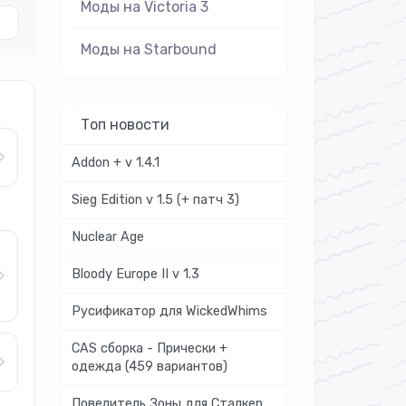
Моды на Victoria 3
Моды на Starbound
Топ новости
Addon + v 1.4.1
Sieg Edition v 1.5 (+ патч 3)
Nuclear Age
Bloody Europe II v 1.3
Русификатор для WickedWhims
CAS сборка - Прически +
одежда (459 вариантов)
Повелитель Зоны для Сталкер