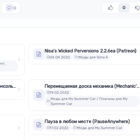
0
0
Nisa's Wicked Perversions 2.2.6ea (Patreon)
04.04.2022
Моды для Sims 4
нт,
Коды на Сталкер Зов Припяти - Консольные команды Сталкер Зов Припяти
Перемещаемая доска механика (Mechanic's Crawler Board)
19.02.2022
Моды для My Summer Car / Плагины для My
Summer Car
Пауза в любом месте (PauseAnywhere)
17.02.2022
Моды для My Summer Car