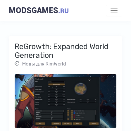
MODSGAMES
.RU
ReGrowth: Expanded World
Generation
Моды для RimWorld