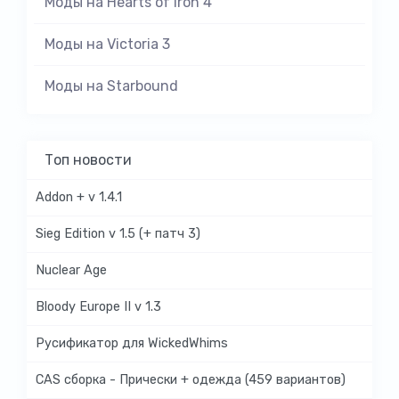
Моды на Hearts of Iron 4
Моды на Victoria 3
Моды на Starbound
Топ новости
Addon + v 1.4.1
Sieg Edition v 1.5 (+ патч 3)
Nuclear Age
Bloody Europe II v 1.3
Русификатор для WickedWhims
CAS сборка - Прически + одежда (459 вариантов)