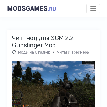
MODSGAMES
.RU
Чит-мод для SGM 2.2 +
Gunslinger Mod
Моды на Cталкер
/
Читы и Трейнеры