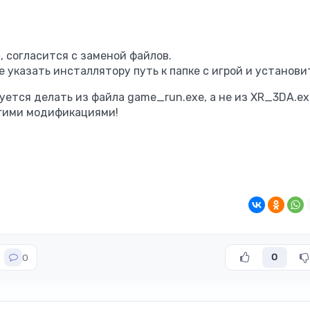
й, согласится с заменой файлов.
 указать инсталлятору путь к папке с игрой и установи
дуется делать из файла game_run.exe, а не из XR_3DA.ex
угими модификациями!
0
0