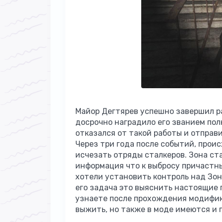
Майор Дегтярев успешно завершил р
досрочно наградило его званием пол
отказался от такой работы и отправи
Через три года после событий, прои
исчезать отряды сталкеров. Зона ста
информация что к выбросу причастн
хотели установить контроль над Зон
его задача это выяснить настоящие 
узнаете после прохождения модифик
выжить, но также в моде имеются и 