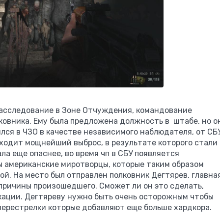
асследование в Зоне Отчуждения, командование
ковника. Ему была предложена должность в штабе, но о
лся в ЧЗО в качестве независимого наблюдателя, от СБУ
сходит мощнейший выброс, в результате которого стали
ла еще опаснее, во время чп в СБУ появляется
ы американские миротворцы, которые таким образом
ой. На место был отправлен полковник Дегтярев, главна
причины произошедшего. Сможет ли он это сделать,
ации. Дегтяреву нужно быть очень осторожным чтобы
перестрелки которые добавляют еще больше хардкора.