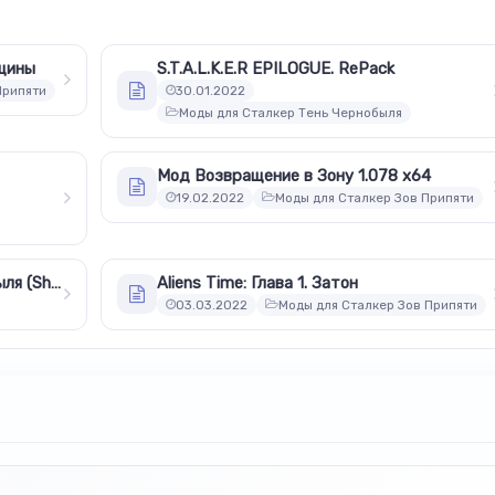
вщины
S.T.A.L.K.E.R EPILOGUE. RePack
Припяти
30.01.2022
Моды для Сталкер Тень Чернобыля
Мод Возвращение в Зону 1.078 x64
19.02.2022
Моды для Сталкер Зов Припяти
Мутанты из Сталкер Тень Чернобыля (Shadow of Chernobyl)
Aliens Time: Глава 1. Затон
03.03.2022
Моды для Сталкер Зов Припяти