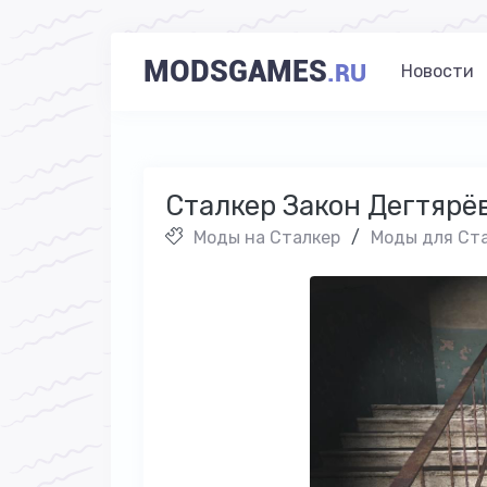
MODSGAMES
.RU
Новости
Сталкер Закон Дегтярё
Моды на Cталкер
/
Моды для Ста