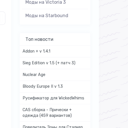
Моды на Victoria 3
Моды на Starbound
Топ новости
Addon + v 1.4.1
Sieg Edition v 1.5 (+ патч 3)
Nuclear Age
Bloody Europe II v 1.3
Русификатор для WickedWhims
CAS сборка - Прически +
одежда (459 вариантов)
Повелитель Зоны для Сталкер