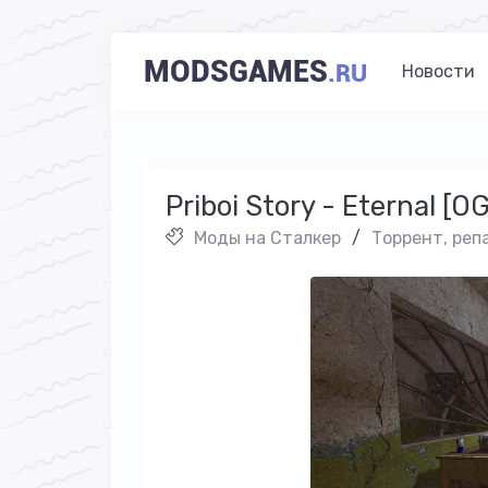
MODSGAMES
.RU
Новости
Priboi Story - Eternal [O
Моды на Cталкер
/
Торрент, реп