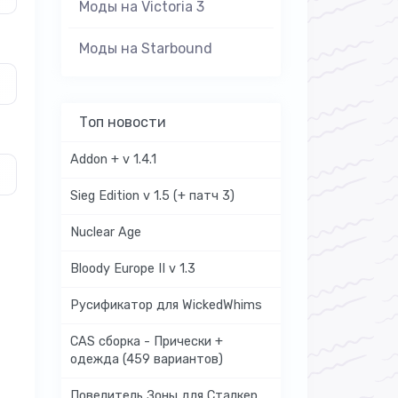
Моды на Victoria 3
Моды на Starbound
Топ новости
Addon + v 1.4.1
Sieg Edition v 1.5 (+ патч 3)
Nuclear Age
Bloody Europe II v 1.3
Русификатор для WickedWhims
CAS сборка - Прически +
одежда (459 вариантов)
Повелитель Зоны для Сталкер