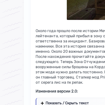
Около года прошло после истории Ме
лейтенанта, который прибыл в зону 
ответственна за инцидент. Базирова
наемники. Вся эта история связанна
именно. Около 20 важных документов
После нахождения прочитайте доку
следующего. Теперь Зона Отчуждения
вооруженные силы брошены на Кордо
этом моде нужно делать постоянно. П
он главный торговец. Сталкер мод Pri
от серега лис на пк репак.
Изменения версии 2.0:
Показать / Скрыть текст