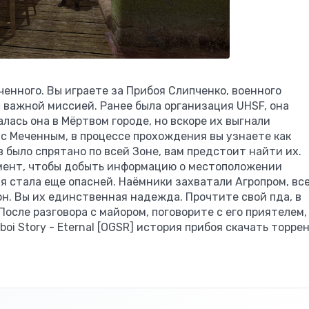
ченного. Вы играете за Прибоя Слипченко, военного
с важной миссией. Ранее была организация UHSF, она
лась она в Мёртвом городе, но вскоре их выгнали
 с Меченным, в процессе прохождения вы узнаете как
 было спрятано по всей Зоне, вам предстоит найти их.
мент, чтобы добыть информацию о местоположении
 стала еще опасней. Наёмники захватали Агропром, вс
н. Вы их единственная надежда. Прочтите свой пда, в
осле разговора с майором, поговорите с его приятелем,
boi Story - Eternal [OGSR] история прибоя скачать торре