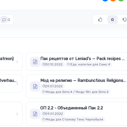
0
0
Patreon)
Пак рецептов от Leniad's — Pack recipes by Leniad's (28.02.2021)
30.10.2022
Еда, напитки для Симс 4
Система образования - Education Overhaul v3.7
Мод на религию — Rambunctious Religions Mod 1.1 (15.06.2022)
29.07.2022
Моды для Sims 4 / Моды 18+ для Sims 4
ОП 2.2 - Объединенный Пак 2.2
09.01.2022
Моды для Сталкер Тень Чернобыля