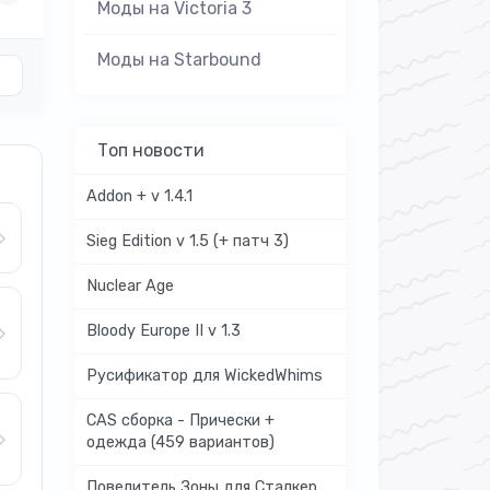
Моды на Victoria 3
Моды на Starbound
Топ новости
Addon + v 1.4.1
Sieg Edition v 1.5 (+ патч 3)
Nuclear Age
Bloody Europe II v 1.3
Русификатор для WickedWhims
CAS сборка - Прически +
одежда (459 вариантов)
Повелитель Зоны для Сталкер