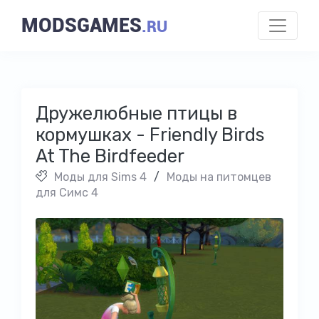
MODSGAMES
.RU
Дружелюбные птицы в
кормушках - Friendly Birds
At The Birdfeeder
Моды для Sims 4
/
Моды на питомцев
для Симс 4