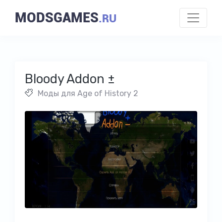
MODSGAMES
.RU
Bloody Addon ±
Моды для Age of History 2