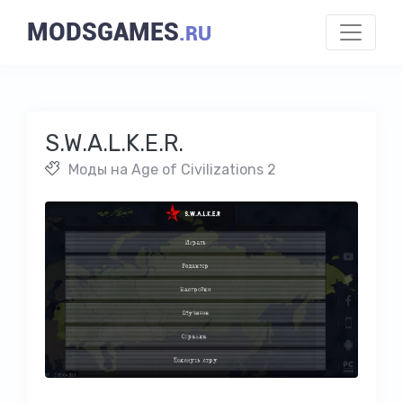
MODSGAMES
.RU
S.W.A.L.K.E.R.
Моды на Age of Civilizations 2