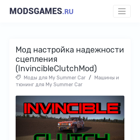
MODSGAMES
.RU
Мод настройка надежности
сцепления
(InvincibleClutchMod)
Моды для My Summer Car
/
Машины и
тюнинг для My Summer Car