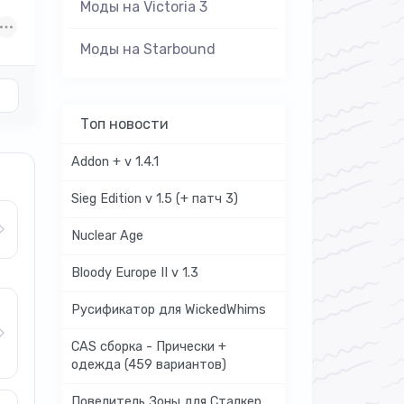
Моды на Victoria 3
Моды на Starbound
Топ новости
Addon + v 1.4.1
Sieg Edition v 1.5 (+ патч 3)
Nuclear Age
Bloody Europe II v 1.3
Русификатор для WickedWhims
CAS сборка - Прически +
одежда (459 вариантов)
Повелитель Зоны для Сталкер