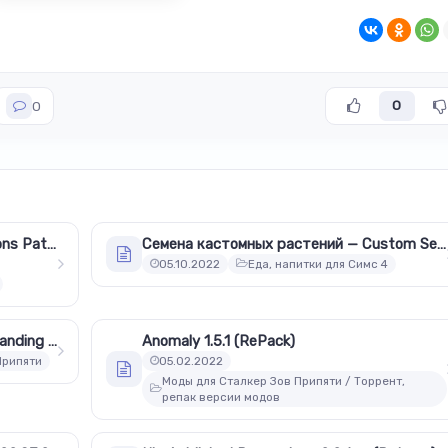
0
0
БДСМ анимации (Bobahloo Animations Patreon)
Семена кастомных растений — Custom Seed Packets (12.06.2022)
05.10.2022
Еда, напитки для Симс 4
A.R.E.A. - Atmospheric Realistic Expanding Addon (AREA) + Спавнер
Anomaly 1.5.1 (RePack)
Припяти
05.02.2022
Моды для Сталкер Зов Припяти / Торрент,
репак версии модов